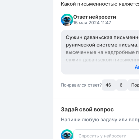
Какой письменностью являетс
Ответ нейросети
15 мая 2024 11:47
Сужин даваньская письменно
рунической системе письма.
высеченные на надгробные пл
сужин даваньской письменно
надписей на могилах или па
А
Понравился ответ?
46
6
Под
Задай свой вопрос
Напиши любую задачу или вопр