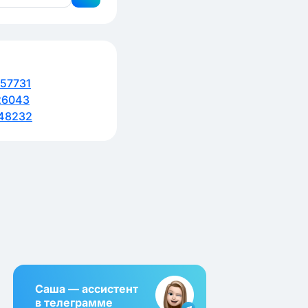
57731
26043
48232
Саша — ассистент
в телеграмме