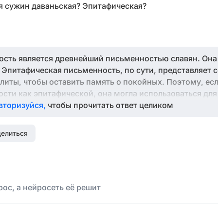
я сужин даваньская? Эпитафическая?
сть является древнейший письменностью славян. Она 
 Эпитафическая письменность, по сути, представляет 
иты, чтобы оставить память о покойных. Поэтому, есл
сти как эпитафической, она могла использоваться для
мятниках.
вторизуйся,
чтобы прочитать ответ целиком
елиться
ос, а нейросеть её решит