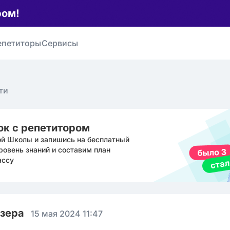
ром!
епетиторы
Сервисы
ти
ок с репетитором
ой Школы и запишись на бесплатный
ровень знаний и составим план
ассу
юзера
15 мая 2024 11:47