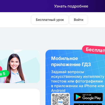
Узнать подробнее
Бесплатный урок
Войти
Беспла
Мобильное
приложение ГДЗ
Задавай вопросы
искуcственному интеллекту
текстом или фотографиями
в приложении на iPhone или
Android