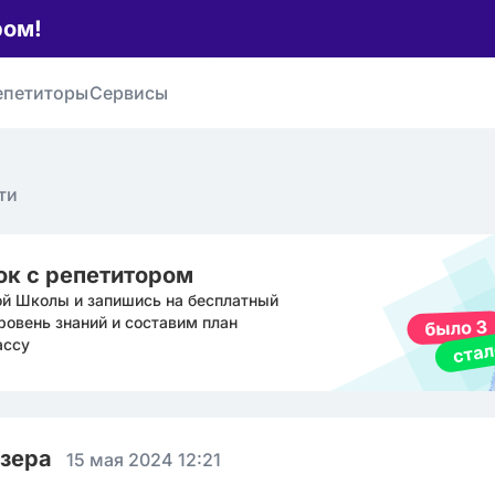
ром!
епетиторы
Сервисы
ти
ок с репетитором
ой Школы и запишись на бесплатный
ровень знаний и составим план
ассу
юзера
15 мая 2024 12:21