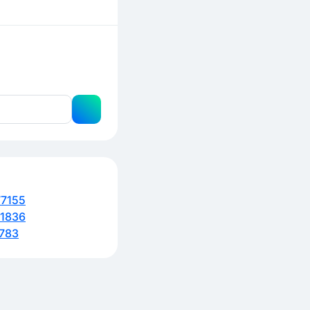
7155
1836
783