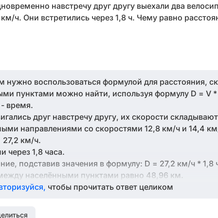
дновременно навстречу друг другу выехали два велосип
4 км/ч. Они встретились через 1,8 ч. Чему равно рассто
ам нужно воспользоваться формулой для расстояния, ск
и пунктами можно найти, используя формулу D = V * T
 - время.
гались друг навстречу другу, их скорости складывают
ыми направлениями со скоростями 12,8 км/ч и 14,4 км
 27,2 км/ч.
и через 1,8 часа.
е, подставив значения в формулу: D = 27,2 км/ч * 1,8 ч
между населёнными пунктами равно 48,96 км.
вторизуйся,
чтобы прочитать ответ целиком
елиться