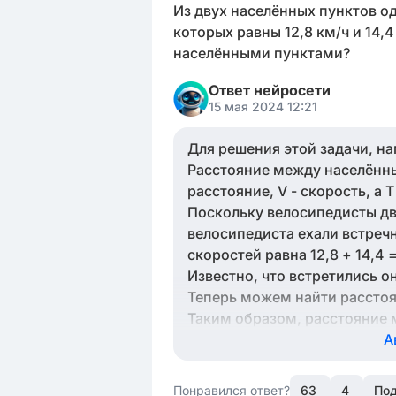
Из двух населённых пунктов о
которых равны 12,8 км/ч и 14,
населёнными пунктами?
Ответ нейросети
15 мая 2024 12:21
Для решения этой задачи, н
Расстояние между населённым
расстояние, V - скорость, а T
Поскольку велосипедисты дви
велосипедиста ехали встречн
скоростей равна 12,8 + 14,4 =
Известно, что встретились он
Теперь можем найти расстояни
Таким образом, расстояние 
А
Понравился ответ?
63
4
Под