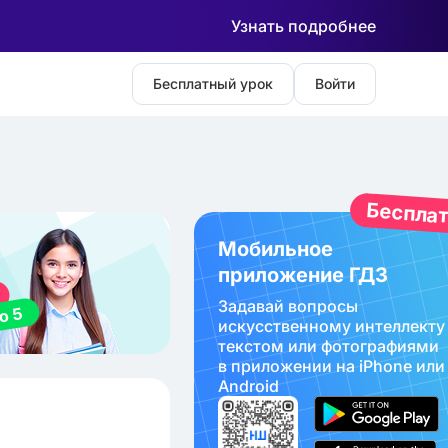
Узнать подробнее
Бесплатный урок
Войти
Беспла
Мобильное
приложение ГДЗ
Задавай вопросы
искуcственному интеллекту
текстом или фотографиями
в приложении на iPhone или
Android