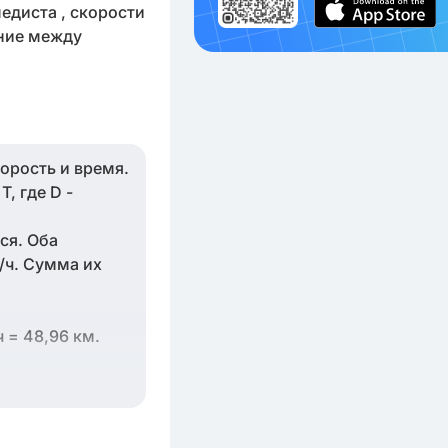
едиста , скорости
яние между
орость и время.
, где D -
ся. Оба
/ч. Сумма их
 = 48,96 км.