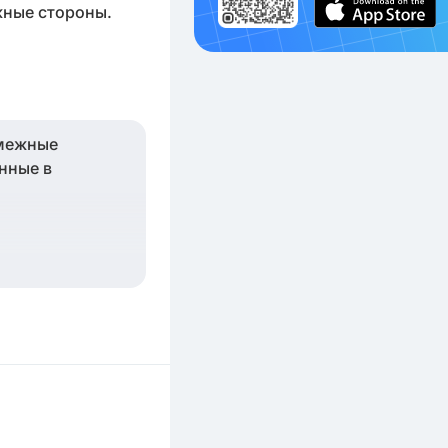
ежные стороны.
смежные
анные в