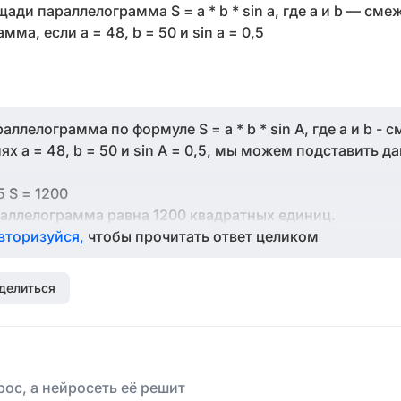
ди параллелограмма S = a * b * sin a, где a и b — см
а, если a = 48, b = 50 и sin a = 0,5
ллелограмма по формуле S = a * b * sin A, где a и b - 
х a = 48, b = 50 и sin A = 0,5, мы можем подставить д
5 S = 1200
аллелограмма равна 1200 квадратных единиц.
вторизуйся,
чтобы прочитать ответ целиком
делиться
ос, а нейросеть её решит