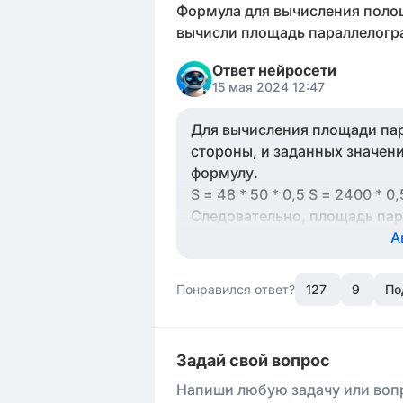
Формула для вычисления полоща
вычисли площадь параллелограмм
Ответ нейросети
15 мая 2024 12:47
Для вычисления площади пара
стороны, и заданных значения
формулу.
S = 48 * 50 * 0,5 S = 2400 * 0,
Следовательно, площадь пар
А
Понравился ответ?
127
9
По
Задай свой вопрос
Напиши любую задачу или вопр