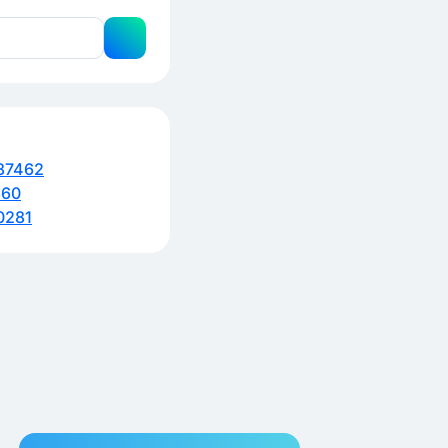
87462
360
0281