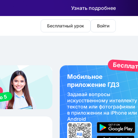
Узнать подробнее
Бесплатный урок
Войти
Беспла
Мобильное
приложение ГДЗ
Задавай вопросы
искуcственному интеллекту
текстом или фотографиями
в приложении на iPhone или
Android