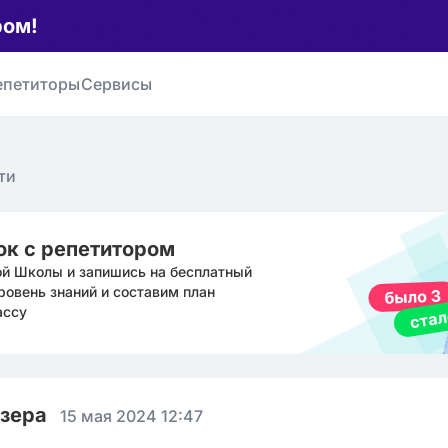
ром!
епетиторы
Сервисы
ти
ок с репетитором
ой Школы и запишись на бесплатный
ровень знаний и составим план
ассу
юзера
15 мая 2024 12:47