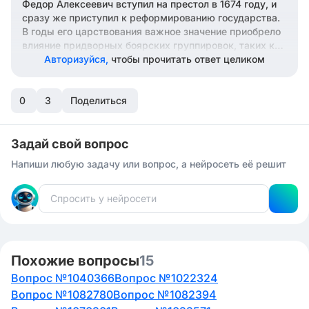
Федор Алексеевич вступил на престол в 1674 году, и
сразу же приступил к реформированию государства.
В годы его царствования важное значение приобрело
влияние придворных боярских группировок, таких как
Долгорукие и Одоевские. Также, в 1679 году
Авторизуйся,
чтобы прочитать ответ целиком
провинциальное дворянство было перераспределено
по гвардейским и лейб-гвардейским полкам. На
0
рубеже 1670-1680-х годов была проведена судебная
3
Поделиться
реформа, и при Федоре Алексеевиче была создана
Расправная палата на основе Боярской думы. Однако,
поскольку Федор Алексеевич скончался в апреле
Задай свой вопрос
1680 года, новым царем стал Петр Алексеевич, а не
Напиши любую задачу или вопрос, а нейросеть её решит
Федору Алексеевичу котелось иметь современный
двор, поэтому в 1681 году он повелел придворным
являться на церемонии в «венгерском кафтане».
Похожие вопросы
15
Вопрос №1040366
Вопрос №1022324
Вопрос №1082780
Вопрос №1082394