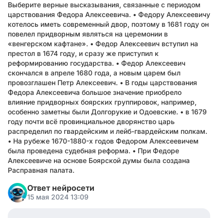
Выберите верные высказывания, связанные с периодом
царствования Федора Алексеевича. • Федору Алексеевичу
котелось иметь современный двор, поэтому в 1681 году он
повелел придворным являться на церемонии в
«венгерском кафтане». • Федор Алексеевич вступил на
престол в 1674 году, и сразу же приступил к
реформированию государства. • Федор Алексеевич
скончался в апреле 1680 года, а новым царем был
провозглашен Петр Алексеевич. • В годы царствования
Федора Алексеевича большое значение приобрело
влияние придворных боярских группировок, например,
особенно заметны были Долгорукие и Одоевские. • в 1679
году почти всё провинциальное дворянство царь
распределил по гвардейским и лейб-гвардейским полкам.
• На рубеже 1670-1880-х годов Федором Алексеевичем
была проведена судебная реформа. • При Федоре
Алексеевиче на основе Боярской думы была создана
Расправная палата.
Ответ нейросети
15 мая 2024 13:09