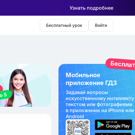
Узнать подробнее
Бесплатный урок
Войти
Беспла
Мобильное
приложение ГДЗ
Задавай вопросы
искуcственному интеллекту
текстом или фотографиями
в приложении на iPhone или
Android