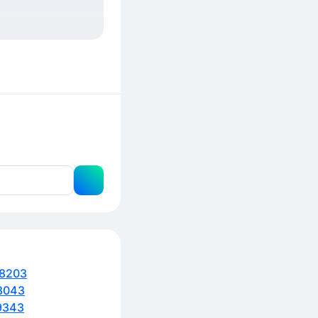
8203
3043
9343