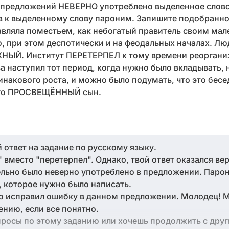
 предложений НЕВЕРНО употреблено выделенное слово
 к выделенному слову пароним. Запишите подобранно
яла поместьем, как небогатый правитель своим мал
о, при этом деспотически и на феодальных началах. Л
УЖНЫЙ. Институт ПЕРЕТЕРПЕЛ к тому времени реоргани
 наступил тот период, когда нужно было вкладывать, 
накового роста, и можно было подумать, что это бесе
 его ПРОСВЕЩЁННЫЙ сын.
 ответ на задание по русскому языку.
 вместо "перетерпел". Однако, твой ответ оказался вер
ельно было неверно употреблено в предложении. Паро
, которое нужно было написать.
но исправил ошибку в данном предложении. Молодец!
ению, если все понятно.
опросы по этому заданию или хочешь продолжить с дру