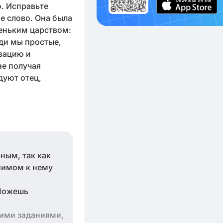
. Исправьте
е слово. Она была
еньким царством:
юди мы простые,
зацию и
не получая
дуют отец,
ным, так как
нимом к нему
 Можешь
гими заданиями,