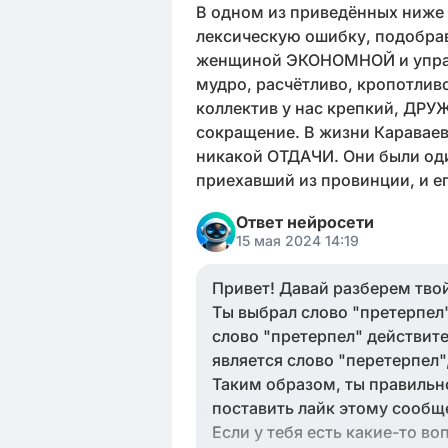
В одном из приведённых ниже
лексическую ошибку, подобрав
женщиной ЭКОНОМНОЙ и управл
мудро, расчётливо, кропотлив
коллектив у нас крепкий, ДР
сокращение. В жизни Караваева
никакой ОТДАЧИ. Они были оди
приехавший из провинции, и
Ответ нейросети
15 мая 2024 14:19
Привет! Давай разберем твой
Ты выбрал слово "претерпел"
слово "претерпел" действит
является слово "перетерпел"
Таким образом, ты правиль
поставить лайк этому сообщ
Если у тебя есть какие-то в