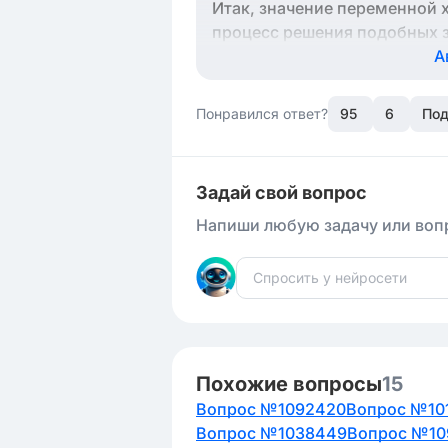
Итак, значение переменной x
процесс решения подобных за
А
Понравился ответ?
95
6
Под
Задай свой вопрос
Напиши любую задачу или вопр
Похожие вопросы
15
Вопрос №1092420
Вопрос №10
Вопрос №1038449
Вопрос №10