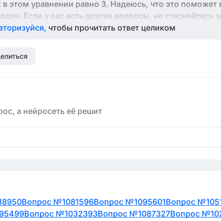
 в этом уравнении равно 3. Надеюсь, что это поможет
дач. Если у вас есть другие вопросы, не стесняйтесь з
вторизуйся,
чтобы прочитать ответ целиком
елиться
ос, а нейросеть её решит
18950
Вопрос №1081596
Вопрос №1095601
Вопрос №105
95499
Вопрос №1032393
Вопрос №1087327
Вопрос №10