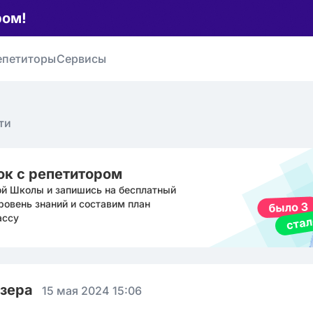
ром!
епетиторы
Сервисы
ти
ок с репетитором
ой Школы и запишись на бесплатный
ровень знаний и составим план
ассу
юзера
15 мая 2024 15:06