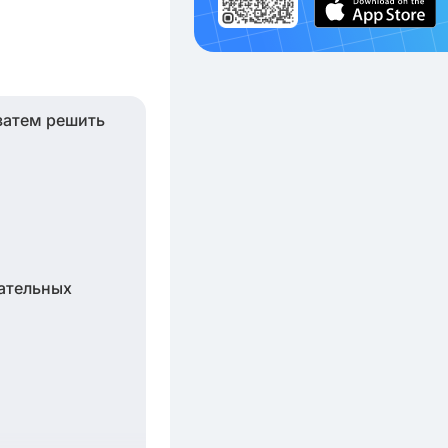
затем решить
цательных