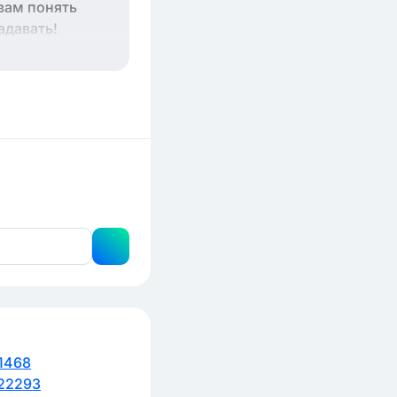
 вам понять
адавать!
1468
22293