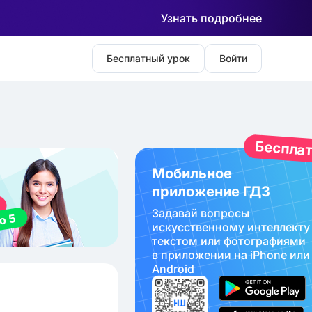
Узнать подробнее
Бесплатный урок
Войти
Беспла
Мобильное
приложение ГДЗ
Задавай вопросы
искуcственному интеллекту
текстом или фотографиями
в приложении на iPhone или
Android