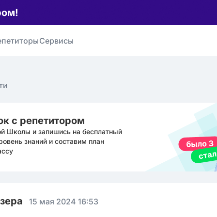
ром!
епетиторы
Сервисы
ти
ок с репетитором
ой Школы и запишись на бесплатный
ровень знаний и составим план
ассу
юзера
15 мая 2024 16:53