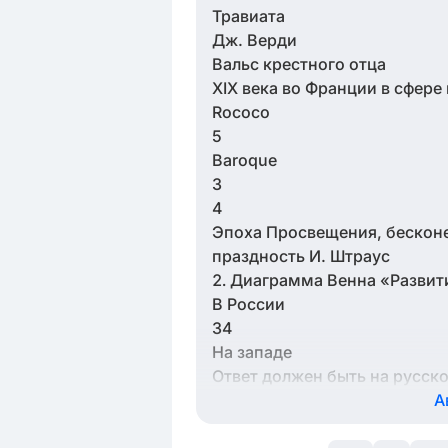
Травиата
Дж. Верди
Вальс крестного отца
ХIХ века во Франции в сфере
Rococo
5
Baroque
3
4
Эпоха Просвещения, бескон
праздность И. Штраус
Диаграмма Венна «Развит
В России
34
На западе
Ответ должен быть на русск
А