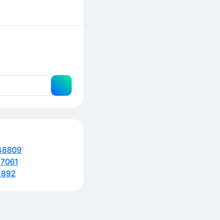
48809
7061
1892