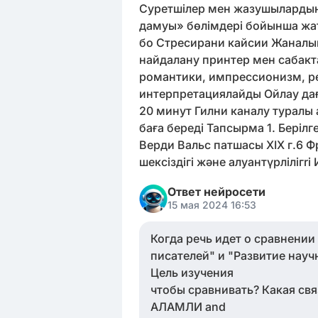
Суретшілер мен жазушылардың 
дамуы» бөлімдері бойынша жат
бо Стресирани кайсии Жаналык
найдалану принтер мен сабакт
романтики, импрессионизм, р
интерпретациялайды Ойлау да
20 минут Гилни каналу туралы
баға береді Тапсырма 1. Беріл
Верди Вальс патшасы ХІХ г.6 Фр
шексіздігі және алуантүрліліг
Ответ нейросети
15 мая 2024 16:53
Когда речь идет о сравнении
писателей" и "Развитие научн
Цель изучения
чтобы сравнивать? Какая св
АЛАМЛИ and