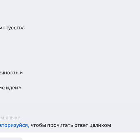
 искусства
ечность и
ие идей»
ом языке.
вторизуйся,
чтобы прочитать ответ целиком