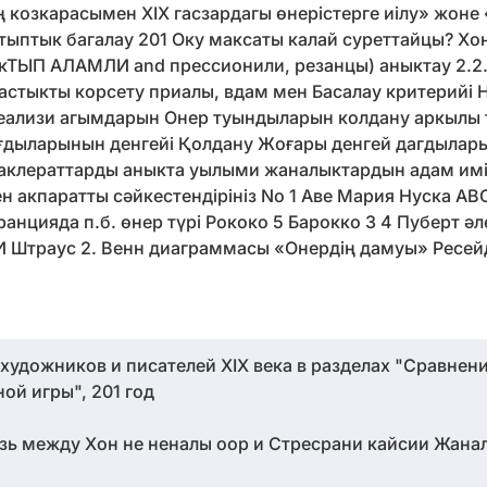
козкарасымен XIX гасзардагы өнерістерге иілу» жон
ыптык багалау 201 Оку максаты калай суреттайцы? Хон
ТЫП АЛАМЛИ and прессионили, резанцы) аныктау 2.2.2
астыкты корсету приалы, вдам мен Басалау критерийі
еализи агымдарын Онер туындыларын колдану аркылы 
ғдыларынын денгейі Қолдану Жоғары денгей дагдылар
 аклераттарды аныкта уылыми жаналыктардын адам имі
ген акпаратты сәйкестендірініз No 1 Аве Мария Нуска A
анцияда п.б. өнер түрі Рококо 5 Барокко 3 4 Пуберт әле
ri И Штраус 2. Венн диаграммасы «Онердің дамуы» Ресе
 художников и писателей XIX века в разделах "Сравнен
ой игры", 201 год
язь между Хон не неналы оор и Стресрани кайсии Жан