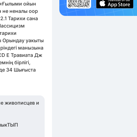
е «Ғылыми ойын
 не неналы оор
.1 Тарихи сана
 Нассицизм
тарихи
ы Орындау уакыты
ріндегі манызына
BCD E Травиата Дж
мнің бірлігі,
йде 34 Шығыста
ие живописцев и
алыкТЫП