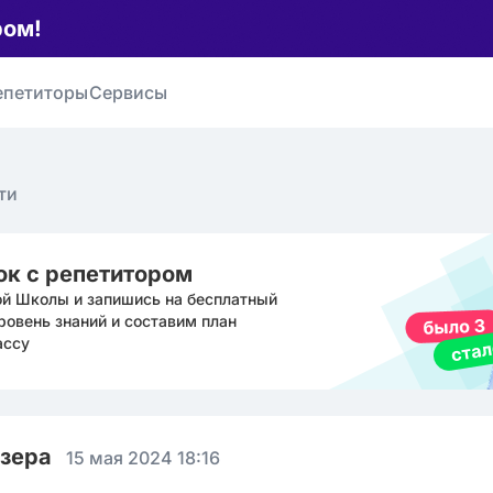
ром!
епетиторы
Сервисы
ти
ок с репетитором
ой Школы и запишись на бесплатный
ровень знаний и составим план
ассу
юзера
15 мая 2024 18:16