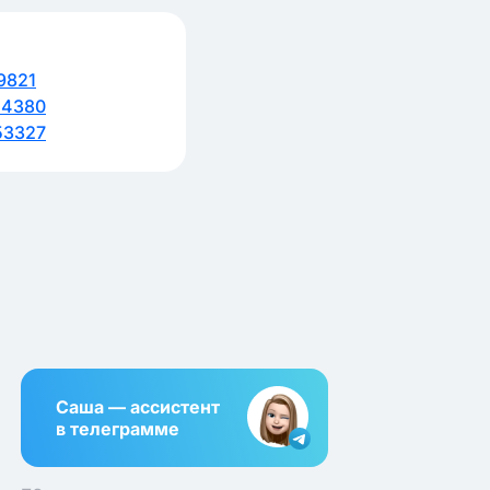
9821
24380
53327
Саша — ассистент
в телеграмме