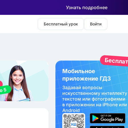
Узнать подробнее
Бесплатный урок
Войти
Беспла
Мобильное
приложение ГДЗ
Задавай вопросы
искуcственному интеллекту
текстом или фотографиями
в приложении на iPhone или
Android