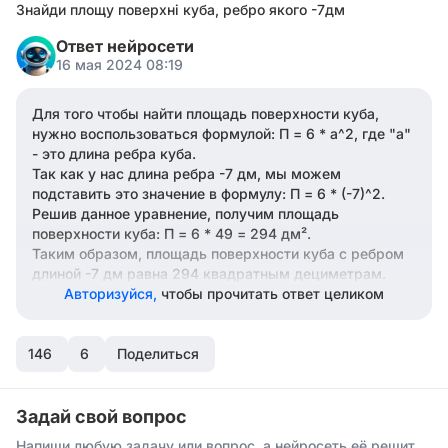
Знайди площу поверхні куба, ребро якого -7дм
Ответ нейросети
16 мая 2024 08:19
Для того чтобы найти площадь поверхности куба,
нужно воспользоваться формулой: П = 6 * a^2, где "a"
- это длина ребра куба.
Так как у нас длина ребра -7 дм, мы можем
подставить это значение в формулу: П = 6 * (-7)^2.
Решив данное уравнение, получим площадь
поверхности куба: П = 6 * 49 = 294 дм².
Таким образом, площадь поверхности куба с ребром
длиной -7 дм равна 294 квадратным дециметрам.
Авторизуйся,
чтобы прочитать ответ целиком
146
6
Поделиться
Задай свой вопрос
Напиши любую задачу или вопрос, а нейросеть её решит