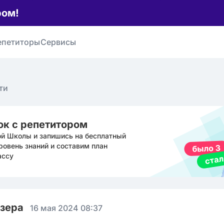
ром!
епетиторы
Сервисы
ти
ок с репетитором
ой Школы и запишись на бесплатный
ровень знаний и составим план
ассу
юзера
16 мая 2024 08:37