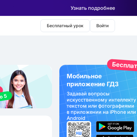
Узнать подробнее
Бесплатный урок
Войти
Беспла
Мобильное
приложение ГДЗ
Задавай вопросы
искуcственному интеллекту
текстом или фотографиями
в приложении на iPhone или
Android