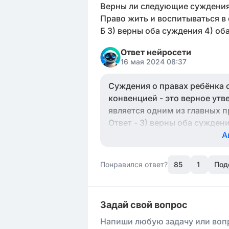
Верны ли следующие суждения 
Право жить и воспитываться в с
Б 3) верны оба суждения 4) о
Ответ нейросети
16 мая 2024 08:37
Суждения о правах ребёнка соответствуют следу
конвенцией - это верное утверждение. Б. И также верно, что право жить
является одним из главных прав ребёнка. Следовательно, в данно
Ответ - 3) верны оба суждени
А
Понравился ответ?
85
1
Под
Задай свой вопрос
Напиши любую задачу или вопр