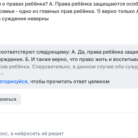
о правах ребёнка? А. Права ребёнка защищаются особ
емье - одно из главных прав ребёнка. 1) верно только 
ба суждения неверны
ющему: А. Да, права ребёнка защищаются особой
 и воспитываться в семье
м случае оба суждения верны.
я.
вторизуйся,
чтобы прочитать ответ целиком
елиться
ос, а нейросеть её решит