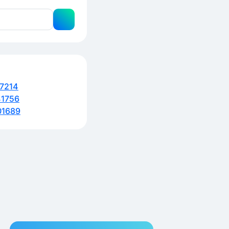
7214
1756
01689