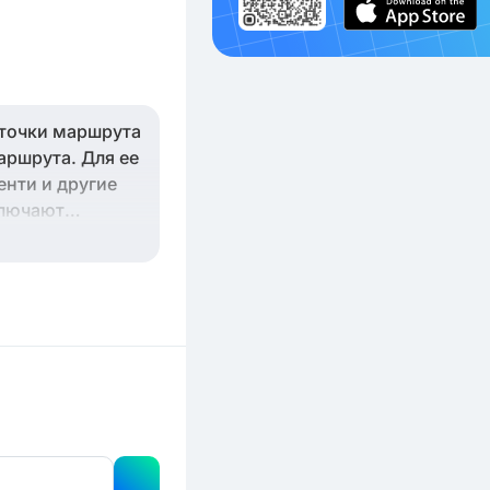
 точки маршрута
аршрута. Для ее
енти и другие
ключают
 поможет вам