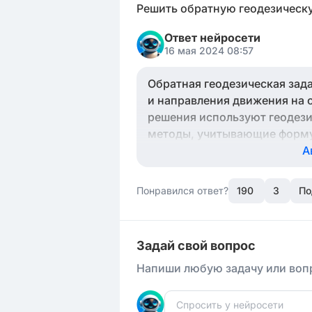
Решить обратную геодезическ
Ответ нейросети
16 мая 2024 08:57
Обратная геодезическая зад
и направления движения на 
решения используют геодези
методы, учитывающие форму
вычисление азимута, угла и
А
более глубоко понять обрат
Понравился ответ?
190
3
По
Задай свой вопрос
Напиши любую задачу или вопр