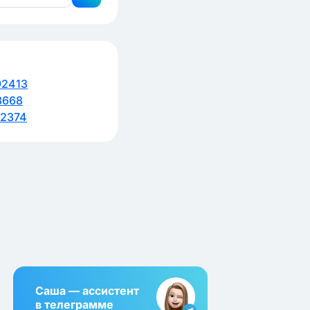
92413
8668
2374
Саша — ассистент
в телеграмме