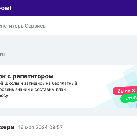
ром!
епетиторы
Сервисы
ти
ок с репетитором
ой Школы и запишись на бесплатный
ровень знаний и составим план
ассу
юзера
16 мая 2024 08:57