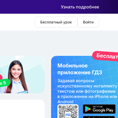
Узнать подробнее
Бесплатный урок
Войти
Беспла
Мобильное
приложение ГДЗ
Задавай вопросы
искуcственному интеллекту
текстом или фотографиями
в приложении на iPhone или
Android