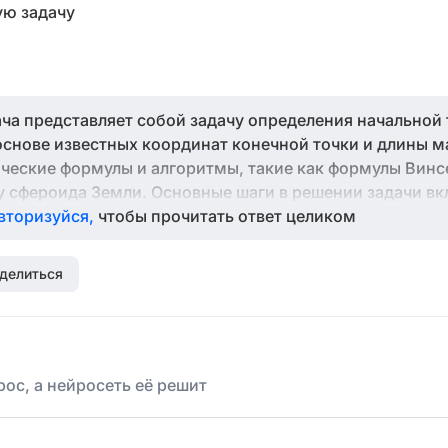
ую задачу
ача представляет собой задачу определения начальной
основе известных координат конечной точки и длины м
ческие формулы и алгоритмы, такие как формулы Винс
 сфероида Земли. Основные шаги в решении задачи в
 расстояния между точками. Надеюсь, эта информация
вторизуйся,
чтобы прочитать ответ целиком
ную геодезическую задачу.
делиться
ос, а нейросеть её решит