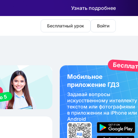
Узнать подробнее
Бесплатный урок
Войти
Беспла
Мобильное
приложение ГДЗ
Задавай вопросы
искуcственному интеллекту
текстом или фотографиями
в приложении на iPhone или
Android