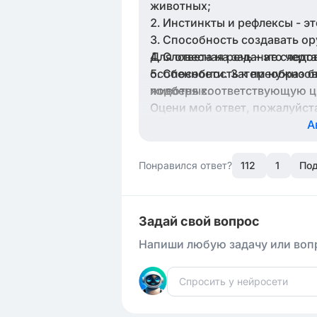
животных;
Инстинкты и рефлексы - эт
Способность создавать ору
Для ответа на задание следо
Словесная речь - это черт
особенности. Затем нужно б
Способность к преобразов
животных.
подберя соответствующую циф
Оцени мой ответ, пожалуйст
А
Понравился ответ?
112
1
Под
Задай свой вопрос
Напиши любую задачу или вопр