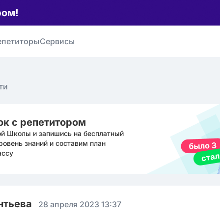
ром!
епетиторы
Сервисы
ти
ок с репетитором
ой Школы и запишись на бесплатный
ровень знаний и составим план
ассу
нтьева
28 апреля 2023 13:37