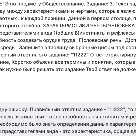
ЕГЭ по предмету Обществознание. Задание: 3. Текст за
ду между характеристиками и чертами, которые явля
вотных : к каждой позиции, данной в первом столбце, 
 второго столбца. ХАРАКТЕРИСТИКИ ЧЕРТЫ ЧЕЛОВЕК
редставителями вида 1)общие Б)инстинкты и рефлекс
бность создавать орудия труда Г)словесная речь Д)с
среды Запишите в таблицу выбранные цифры под со
Верный ответ на это задание: "11222" Ответ структурир
ание, Коротко объясни все термины и понятия, которы
как нужно было решать это задание Твой ответ не долж
ну ошибку. Правильный ответ на задание - "11222", то 
ловека и животных - это способность к инстинктам и р
необходимо было знать определения данных характерис
представителями вида - это характеристика, общая дл