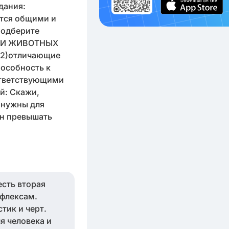
дания:
ются общими и
подберите
А И ЖИВОТНЫХ
ы 2)отличающие
пособность к
ответствующими
уй: Скажи,
е нужны для
ен превышать
есть вторая
ефлексам.
тик и черт.
я человека и