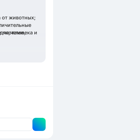
а от животных;
тличительные
и чертами,
для человека и