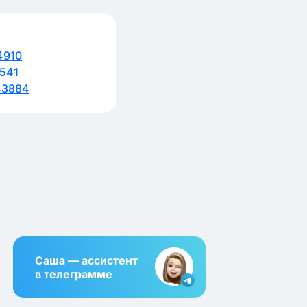
4910
541
43884
Саша — ассистент
в телеграмме