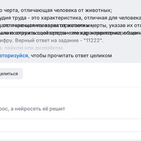
о черта, отличающая человека от животных;
дия труда - это характеристика, отличная для человек
вало перечислить характеристики и черты, указав их о
а, отличающая человека от животных;
ыло поставить соответствие между характеристиками 
анию окружающей среды - это характеристика, общая 
ру. Верный ответ на задание - "11222".
а, лайком или дизлайком.
вторизуйся,
чтобы прочитать ответ целиком
елиться
ос, а нейросеть её решит