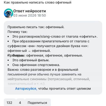
Как правильно написать слово офигеный
Ответ нейросети
03 июня 2026 18:50
Правильно писать так: офигенный.
Почему так:
Это разговорное/slang-слово от глагола «офигеть».
При образовании прилагательного от глагола с
суффиксом -енн- получается двойная буква «н»:
офигенн-ый → офигенный.
Примеры:
Формы: офигенная, офигенное, офигенные.
Это офигенный фильм.
Она офигенная спортсменка.
Важно: слово разговорное и в формальной
письменной речи обычно лучше заменить на
нейтральные синонимы (потрясающий, отличный,
замечательный и т. п.).
Авторизуйся,
чтобы прочитать ответ целиком
132
4
Поделиться