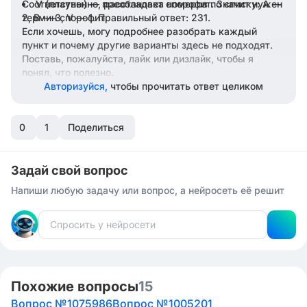
Соответственно, расстановка номеров по списку: A —
V (плауны) — преобладает спорофит. Значит нужен
термин спорофит.
2, B — 3, V — 1. Правильный ответ: 231.
Если хочешь, могу подробнее разобрать каждый
пункт и почему другие варианты здесь не подходят.
Поставь, пожалуйста, лайк или дизлайк, чтобы я
понял, что полезно.
Авторизуйся,
чтобы прочитать ответ целиком
0
1
Поделиться
Задай свой вопрос
Напиши любую задачу или вопрос, а нейросеть её решит
Похожие вопросы
15
Вопрос №1075986
Вопрос №1005201