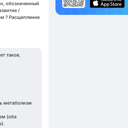
ин, обозначенный
звитие /
рм ? Расщепление
ет таков.
ть метаболизм
зм (оба
).