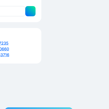
7235
0660
3716