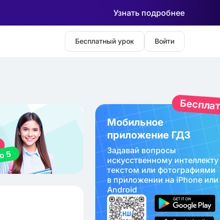
Узнать подробнее
Бесплатный урок
Войти
Беспла
Мобильное
приложение ГДЗ
Задавай вопросы
искуcственному интеллекту
текстом или фотографиями
в приложении на iPhone или
Android