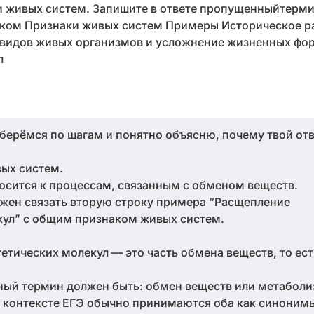
и живых систем. Запишите в ответе пропущенныйтерм
аком Признаки живых систем Примеры Историческое ра
 видов живых организмов и усложнение жизненных фо
л
берёмся по шагам и понятно объясню, почему твой отв
вых систем.
осится к процессам, связанным с обменом веществ.
ен связать вторую строку примера “Расщепление
кул” с общим признаком живых систем.
тических молекул — это часть обмена веществ, то ес
ый термин должен быть: обмен веществ или метаболи
в контексте ЕГЭ обычно принимаются оба как синонимы