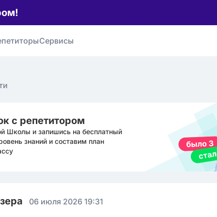
ром!
епетиторы
Сервисы
ти
ок с репетитором
ой Школы и запишись на бесплатный
ровень знаний и составим план
ассу
юзера
06 июля 2026 19:31