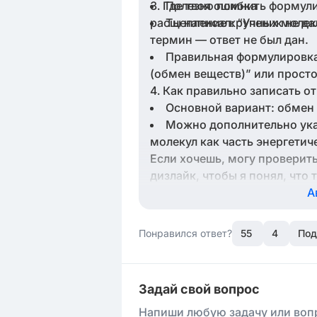
Где твоя ошибка
Полезно помнить формули
расщепление крупных молеку
Ты написал: “Ученик не да
термин — ответ не был дан.
Правильная формулировка
(обмен веществ)” или просто
Как правильно записать от
Основной вариант: обмен 
Можно дополнительно ука
молекул как часть энергетич
Если хочешь, могу проверить
дизлайк, чтобы я понял, что
А
Понравился ответ?
55
4
Под
Задай свой вопрос
Напиши любую задачу или вопр