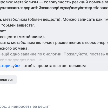
ровку: метаболизм — совокупность реакций обмена в
л — часть энергетического обмена/metabolism.
л ответ на задание”. Это неверно, потому что требова
: метаболизм (обмен веществ). Можно записать как “
 “обмен веществ”.
вет
веществ (метаболизм).
зать: метаболизм включает расщепление высокоэнерг
еского обмена.
 ещё одно задание по биологии. Пожалуйста, поставь 
 тебе подходит больше.
вторизуйся,
чтобы прочитать ответ целиком
елиться
ос, а нейросеть её решит