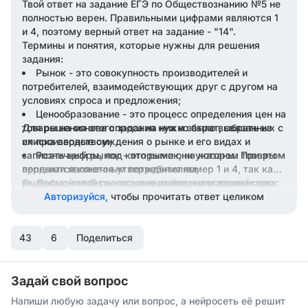
Твой ответ на задание ЕГЭ по Обществознанию №5 не
полностью верен. Правильными цифрами являются 1
и 4, поэтому верный ответ на задание - "14".
Термины и понятия, которые нужны для решения
задания:
Рынок - это совокупность производителей и
потребителей, взаимодействующих друг с другом на
условиях спроса и предложения;
Ценообразование - это процесс определения цен на
товары на основе спроса на них и затрат, связанных с
Для решения этого задания нужно было выбрать из
их производством;
списка верные суждения о рынке и его видах и
записать цифры, под которыми они указаны. При этом
Розничный рынок - это рынок, на котором товары
продаются конечным потребителям;
верными являются утверждения номер 1 и 4, так как
рынок может быть легальным или нелегальным и на
Оцени мой ответ на задание лайком или дизлайком.
Дефицитный рынок - это рынок, на котором спрос
на товар превышает его предложение;
нем устанавливаются цены с помощью
Авторизуйся,
чтобы прочитать ответ целиком
ценообразующей функции. Верный ответ на задание -
Мажоритарный рынок - это рынок, на котором
предложение товара превышает спрос на него;
"14".
43
Избыточный рынок - это рынок, на котором спрос и
6
Поделиться
предложение на товар равны между собой;
Легальный рынок - это рынок, на котором
соблюдаются правовые нормы;
Задай свой вопрос
Нелегальный рынок - это рынок, на котором
Напиши любую задачу или вопрос, а нейросеть её решит
правовые нормы нарушаются.