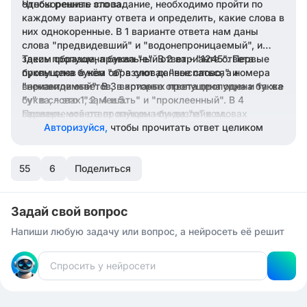
однокоренные слова.
Чтобы решить это задание, необходимо пройти по
каждому варианту ответа и определить, какие слова в
них однокоренные. В 1 варианте ответа нам даны
слова "предвидевший" и "водонепроницаемый", и
здесь пропущена буква "е". В 2 варианте ответа
Таким образом, правильный ответ - "1245". Первые
пропущена буква "а" в словах "выспаться" и
буквы слов в нём образуют данное слово, а номера
"ненавидимый". В 3 варианте ответа пропущена буква
вариантов ответов, в которых пропущена одна и та же
"у" в словах "замешать" и "проклеенный". В 4
буква, - это 1, 2, 4 и 5.
варианте ответа пропущена буква "е" в словах
Проверь мой ответ лайком или дизлайком.
"отмоешь" и "уверенный". И наконец, в пятом
Авторизуйся,
чтобы прочитать ответ целиком
варианте ответа пропущена буква "ы" в словах
"дышащий" и "слышавший".
55
6
Поделиться
Задай свой вопрос
Напиши любую задачу или вопрос, а нейросеть её решит