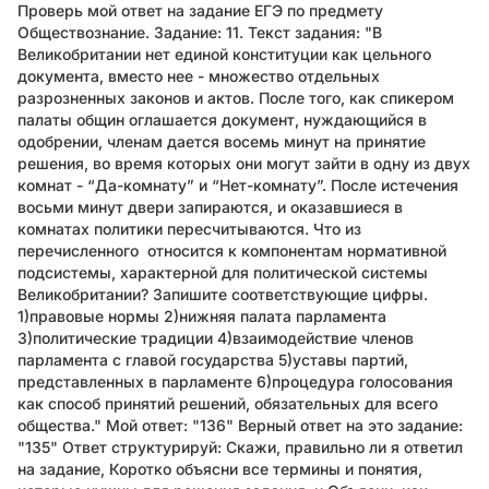
Проверь мой ответ на задание ЕГЭ по предмету
Обществознание. Задание: 11. Текст задания: "В
Великобритании нет единой конституции как цельного
документа, вместо нее - множество отдельных
разрозненных законов и актов. После того, как спикером
палаты общин оглашается документ, нуждающийся в
одобрении, членам дается восемь минут на принятие
решения, во время которых они могут зайти в одну из двух
комнат - “Да-комнату” и “Нет-комнату”. После истечения
восьми минут двери запираются, и оказавшиеся в
комнатах политики пересчитываются. Что из
перечисленного относится к компонентам нормативной
подсистемы, характерной для политической системы
Великобритании? Запишите соответствующие цифры.
1)правовые нормы 2)нижняя палата парламента
3)политические традиции 4)взаимодействие членов
парламента с главой государства 5)уставы партий,
представленных в парламенте 6)процедура голосования
как способ принятий решений, обязательных для всего
общества." Мой ответ: "136" Верный ответ на это задание:
"135" Ответ структурируй: Скажи, правильно ли я ответил
на задание, Коротко объясни все термины и понятия,