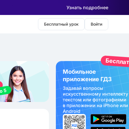
Узнать подробнее
Бесплатный урок
Войти
Беспла
Мобильное
приложение ГДЗ
Задавай вопросы
искуcственному интеллекту
текстом или фотографиями
в приложении на iPhone или
Android