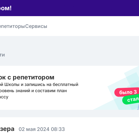
ром!
епетиторы
Сервисы
ти
ок с репетитором
ой Школы и запишись на бесплатный
ровень знаний и составим план
ассу
юзера
02 мая 2024 08:33