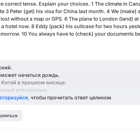
he correct tense. Explain your choices. 1 The climate in Can
te 3 Peter (get) his visa for China last month. 4 We (make) a 
t) lost without a map or GPS. 6 The plane to London (land) at
 a hotel now. 8 Eddy (pack) his suitcase for two hours yest
tomorrow. 10 You always have to (check) your documents bef
ский.
 может начаться дождь.
в Китай в прошлом месяце.
вещей для поездки.
ся без карты или GPS.
вторизуйся,
чтобы прочитать ответ целиком
тся в 5 вечера сегодня.
тель в интернете.
елиться
одан два часа вчера.
тра на экскурсию в Львов.
ять свои документы перед путешествием.