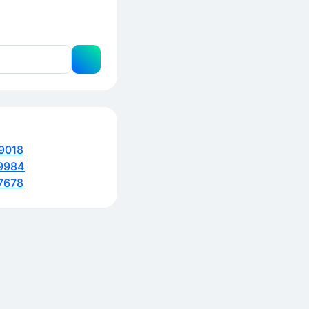
9018
9984
7678