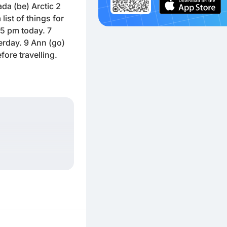
ada (be) Arctic 2
list of things for
 5 pm today. 7
erday. 9 Ann (go)
ore travelling.