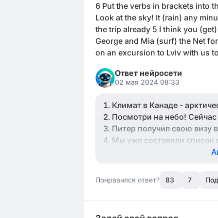
6 Put the verbs in brackets into t
Look at the sky! It (rain) any minu
the trip already 5 I think you (ge
George and Mia (surf) the Net for
on an excursion to Lviv with us 
Ответ нейросети
02 мая 2024 08:33
Климат в Канаде - арктиче
Посмотри на небо! Сейчас
Питер получил свою визу 
Мы уже составили список 
Я думаю, что ты потеряешь
А
Самолет в Лондон приземли
Георг и Миа сейчас ищут о
Понравился ответ?
83
7
Под
Эдди упаковывал свой чем
Анн отправится с нами зав
Ты всегда должен провер