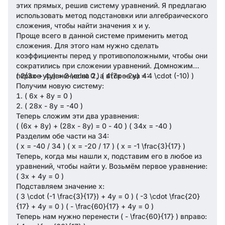
этих прямых, решив систему уравнений. Я предлагаю
использовать метод подстановки или алгебраического
сложения, чтобы найти значения x и y.
Проще всего в данной системе применить метод
сложения. Для этого нам нужно сделать
коэффициенты перед y противоположными, чтобы они
сократились при сложении уравнений. Домножим
первое уравнение на 2, а второе на 4:
( 2(3x + 4y) = 2 \cdot 0 ) ( 4(7x - 2y) = 4 \cdot (-10) )
Получим новую систему:
( 6x + 8y = 0 )
( 28x - 8y = -40 )
Теперь сложим эти два уравнения:
( (6x + 8y) + (28x - 8y) = 0 - 40 ) ( 34x = -40 )
Разделим обе части на 34:
( x = -40 / 34 ) ( x = -20 / 17 ) ( x = -1 \frac{3}{17} )
Теперь, когда мы нашли x, подставим его в любое из
уравнений, чтобы найти y. Возьмём первое уравнение:
( 3x + 4y = 0 )
Подставляем значение x:
( 3 \cdot (-1 \frac{3}{17}) + 4y = 0 ) ( -3 \cdot \frac{20}
{17} + 4y = 0 ) ( - \frac{60}{17} + 4y = 0 )
Теперь нам нужно перенести ( - \frac{60}{17} ) вправо: