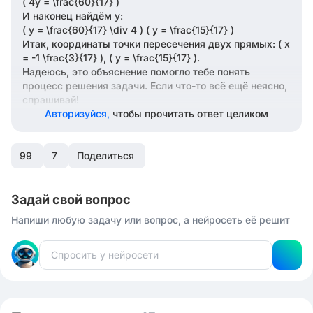
( 4y = \frac{60}{17} )
И наконец найдём y:
( y = \frac{60}{17} \div 4 ) ( y = \frac{15}{17} )
Итак, координаты точки пересечения двух прямых: ( x
= -1 \frac{3}{17} ), ( y = \frac{15}{17} ).
Надеюсь, это объяснение помогло тебе понять
процесс решения задачи. Если что-то всё ещё неясно,
спрашивай!
Авторизуйся,
чтобы прочитать ответ целиком
99
7
Поделиться
Задай свой вопрос
Напиши любую задачу или вопрос, а нейросеть её решит