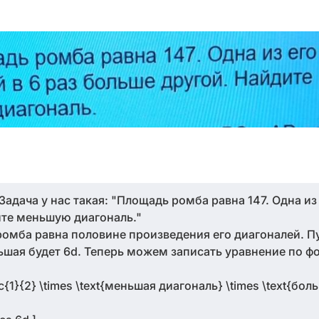
Задача у нас такая: "Площадь ромба равна 147. Одна из
ите меньшую диагональ."
 ромба равна половине произведения его диагоналей. 
льшая будет 6d. Теперь можем записать уравнение по ф
c{1}{2} \times \text{меньшая диагональ} \times \text{бо