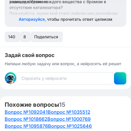
реакции с бромом.
взаимодействии каждого вещества с бромом в
отсутствие катализатора?
Пожалуйста, оцени мой ответ лайком или дизлайком.
Авторизуйся,
чтобы прочитать ответ целиком
140
8
Поделиться
Задай свой вопрос
Напиши любую задачу или вопрос, а нейросеть её решит
Похожие вопросы
15
Вопрос №1092041
Вопрос №1035512
Вопрос №1018662
Вопрос №1000769
Вопрос №1095876
Вопрос №1025646