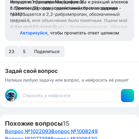
получаем 1-бромпропан (цифра 3).
Исходя из принципа Марковникова и реакций алкенов
с бромоводородом, правильный ответ на задание -
Пропин (В) - под воздействием бромоводорода
превращается в 2,2-дибромпропан, обозначенный
"4352".
цифрой 5.
Надеюсь, моя объяснение было понятным. Оцени мой
ответ, пожалуйста! 😊
Бутен-1 (Г) - реагирует с бромоводородом, образуя
2-бромбутан (цифра 2).
Авторизуйся,
чтобы прочитать ответ целиком
23
5
Поделиться
Задай свой вопрос
Напиши любую задачу или вопрос, а нейросеть её решит
Похожие вопросы
15
Вопрос №1022093
Вопрос №1008249
Вопрос №1077398
Вопрос №1009430