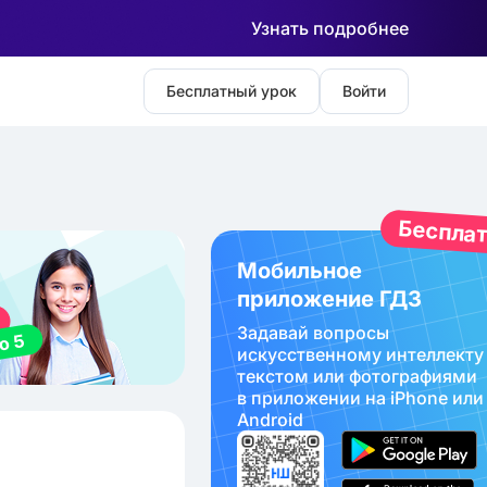
Узнать подробнее
Бесплатный урок
Войти
Беспла
Мобильное
приложение ГДЗ
Задавай вопросы
искуcственному интеллекту
текстом или фотографиями
в приложении на iPhone или
Android