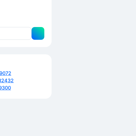
9072
82432
9300