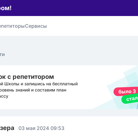
ром!
епетиторы
Сервисы
ти
ок с репетитором
ой Школы и запишись на бесплатный
ровень знаний и составим план
ассу
юзера
03 мая 2024 09:53