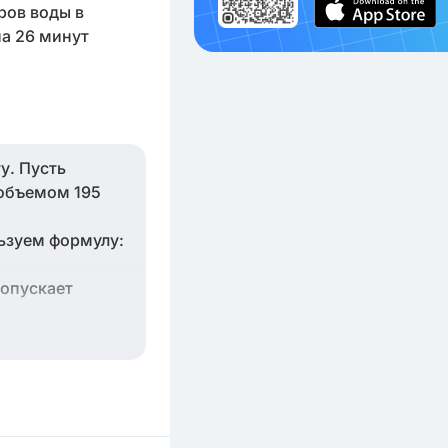
ров воды в
на 26 минут
у. Пусть
 объемом 195
льзуем формулу:
ропускает