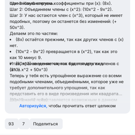
одинаковую степень.
Шаг 1: Комбинируем коэффициенты при (x): (8x).
Шаг 2: Объединяем члены с (x^2): (10x^2 - 9x^2).
Шаг 3: У нас остаются член с (x^3), который не имеет
подобных, поэтому он останется без изменений: (+
50x^3).
Делаем это по частям:
(8x) остаётся прежним, так как других членов с (x)
нет.
(10x^2 - 9x^2) превращается в (x^2), так как это
как 10 минус 9.
Итак, произведение членов будет иметь вид:
(50x^3) не меняется, так как нет других членов с
(x^3).
(8x + x^2 + 50x^3)
Теперь у тебя есть упрощённое выражение со всеми
подобными членами, объединёнными, которое уже не
требует дополнительного упрощения, так как
представить его в виде произведения или квадрата
двучлена не представляется возможным в данном
(50x^3 + x^2 + 8x)
случае. Ответ:
Авторизуйся,
чтобы прочитать ответ целиком
93
7
Поделиться