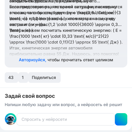
ожидать скорость на порядки меньшую.
автомобиль прошел 3,6 километра, но это
несоответствует реалистичной ситуации, поскольку
Если предположить, что время на графике измеряется
это означало бы сверхзвуковую скорость. Скорее
в часах, то скорость будет: ( v = \frac{3,6 \text{ км}}{3
всего, на графике указаны километры и часы, а не
\text{ ч}} = 1,2 \text{ км/ч} ), что в метрах в секунду
метры и секунды.
составит ( v = \frac{1,2 \cdot 1000}{3600} \approx 0,33
\text{ м/с} ).
Теперь можем посчитать кинетическую энергию: ( E =
\frac{1000 \text{ кг} \cdot (0,33 \text{ м/с})^2}{2}
\approx \frac{1000 \cdot 0,11}{2} \approx 55 \text{ Дж} ).
Итак, кинетическая энергия автомобиля
приблизительно равна 55 Дж. Надеюсь, это помогло!
Авторизуйся,
чтобы прочитать ответ целиком
43
1
Поделиться
Задай свой вопрос
Напиши любую задачу или вопрос, а нейросеть её решит