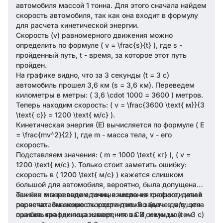
автомобиля массой 1 тонна. Для этого сначала найдем
скорость автомобиля, так как она входит в формулу
для расчета кинетической энергии.
Скорость (v) равномерного движения можно
определить по формуле ( v = \frac{s}{t} ), где s -
пройденный путь, t - время, за которое этот путь
пройден.
На графике видно, что за 3 секунды (t = 3 с)
автомобиль прошел 3,6 км (s = 3,6 км). Переведем
километры в метры: ( 3,6 \cdot 1000 = 3600 ) метров.
Теперь находим скорость: ( v = \frac{3600 \text{ м}}{3
\text{ с}} = 1200 \text{ м/с} ).
Кинетическая энергия (E) вычисляется по формуле ( E
= \frac{mv^2}{2} ), где m - масса тела, v - его
скорость.
Подставляем значения: ( m = 1000 \text{ кг} ), ( v =
1200 \text{ м/с} ). Только стоит заметить ошибку:
скорость в ( 1200 \text{ м/с} ) кажется слишком
большой для автомобиля, вероятно, была допущена
ошибка в переводе единиц измерения скорости или в
Так как мы не видим точные числа на графике, давай
расчетах. Значение скорости должно быть в м/с, это
пересчитаем скорость корректно. В задаче допущена
правильная единица измерения в СИ, и мы можем
ошибка: график показывает, что за 3 секунды (t = 3 с)