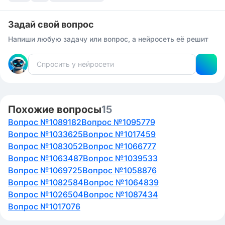
диагонального сечения куба равна площади
основания, умноженной на 2, так как это правильный
треугольник. Так как сторона основания равна a = 1, а
Задай свой вопрос
это равнобедренный прямоугольный треугольник, то
Напиши любую задачу или вопрос, а нейросеть её решит
S_диагонального_сечения = 2 * (0.5 * 1 * 1) = 1.
Площадь сечения куба плоскостью, проходящей через
концы ребер, выходящих из одной вершины: данное
сечение будет образовывать правильный треугольник
со стороной √2 (по теореме Пифагора), поэтому его
площадь S_сечения = 0.5 * √2 * √2 = 1.
Похожие вопросы
15
Вопрос №1089182
Вопрос №1095779
Вопрос №1033625
Вопрос №1017459
Вопрос №1083052
Вопрос №1066777
Вопрос №1063487
Вопрос №1039533
Вопрос №1069725
Вопрос №1058876
Вопрос №1082584
Вопрос №1064839
Вопрос №1026504
Вопрос №1087434
Вопрос №1017076