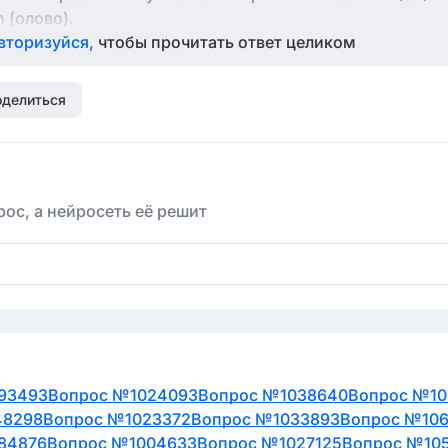
n (олово).
вторизуйся,
чтобы прочитать ответ целиком
оделиться
ос, а нейросеть её решит
93493
Вопрос №1024093
Вопрос №1038640
Вопрос №10
48298
Вопрос №1023372
Вопрос №1033893
Вопрос №106
84876
Вопрос №1004633
Вопрос №1027125
Вопрос №10