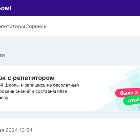
ром!
епетиторы
Сервисы
ти
ок с репетитором
ой Школы и запишись на бесплатный
ровень знаний и составим план
ассу
ая 2024 13:54