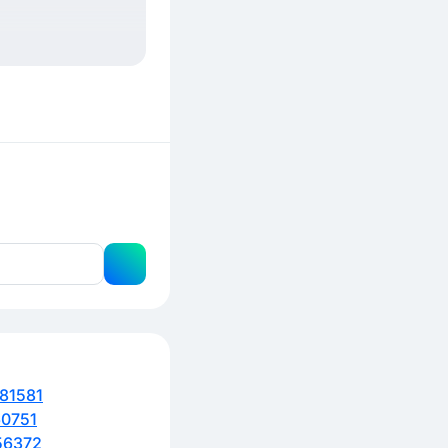
81581
0751
56372