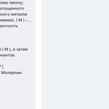
тому закону,
пропущенного
нного металла
граммах, ( M ) -
алентность
( M ), и затем
риантов.
 ]
. Молярные