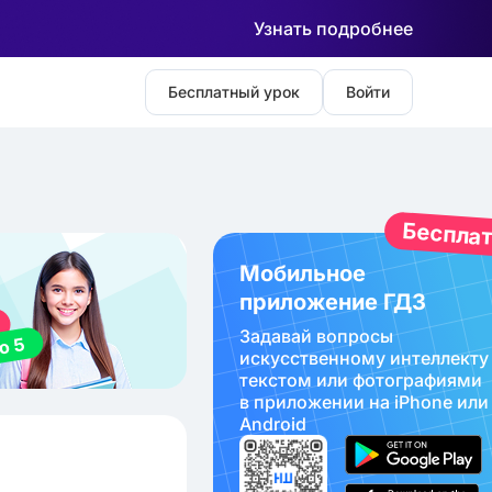
Узнать подробнее
Бесплатный урок
Войти
Беспла
Мобильное
приложение ГДЗ
Задавай вопросы
искуcственному интеллекту
текстом или фотографиями
в приложении на iPhone или
Android