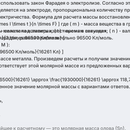
спользовать закон Фарадея о электролизе. Согласно э
деляется на электроде, пропорциональна количеству 
лектричества. Формула для расчета массы восстановле
mes I \times t }{n \times F} ] где ( m ) - масса вещества в 
- сила тока в амперах, ( t ) - время в секундах, ( n ) - в
мы можем подставить известные нам значения:
я Фарадея, равная приблизительно 96500 Кл/моль.
Кл }{2 \times 96500 Кл/моль} ]
M ):
es 96500 Кл/моль}{16261 Кл} ]
массе металла. Произведем расчеты и получим значение 
ответствует этой молярной массе из предложенных ва
 96500}{16261} \approx \frac{1930000}{16261} \approx 118,7
енное значение молярной массы с вариантами ответов
ь,
,
йшее к расчетному — это молярная масса олова (Sn).