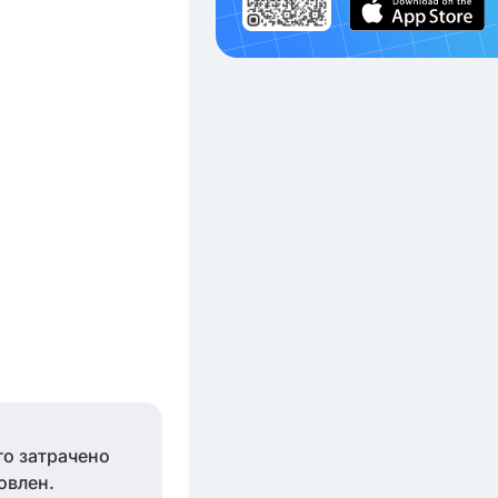
го затрачено
овлен.