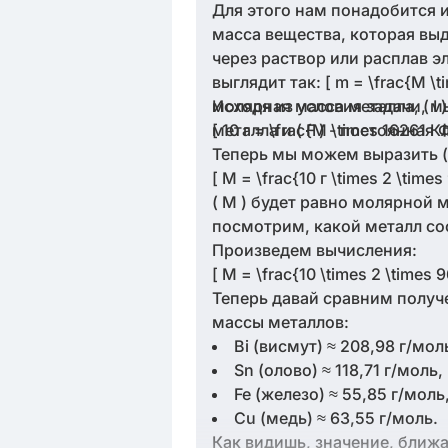
Для этого нам понадобится и
масса вещества, которая вы
через раствор или расплав э
выглядит так: [ m = \frac{M \ti
молярная масса металла, ( I ) 
Исходя из условия задачи, 
металла и ( F ) - постоянна
[ 10 г = \frac{M \times 16261 
Теперь мы можем выразить ( 
[ M = \frac{10 г \times 2 \tim
( M ) будет равно молярной 
посмотрим, какой металл со
Произведем вычисления:
[ M = \frac{10 \times 2 \times
Теперь давай сравним получ
массы металлов:
Bi (висмут) ≈ 208,98 г/мол
Sn (олово) ≈ 118,71 г/моль,
Fe (железо) ≈ 55,85 г/моль
Cu (медь) ≈ 63,55 г/моль.
Как видишь, значение, ближа