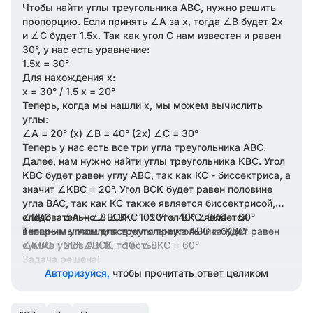
Чтобы найти углы треугольника ABC, нужно решить
пропорцию. Если принять ∠A за x, тогда ∠B будет 2x
и ∠C будет 1.5x. Так как угол С нам известен и равен
30°, у нас есть уравнение:
1.5x = 30°
Для нахождения x:
x = 30° / 1.5 x = 20°
Теперь, когда мы нашли x, мы можем вычислить
углы:
∠A = 20° (x) ∠B = 40° (2x) ∠C = 30°
Теперь у нас есть все три угла треугольника ABC.
Далее, нам нужно найти углы треугольника KBC. Угол
KBC будет равен углу ABC, так как КС - биссектриса, а
значит ∠KBC = 20°. Угол BCK будет равен половине
угла BAC, так как КС также является биссектрисой,
следовательно ∠BCK = 10°. Угол BKC является
∠BKC = ∠A + ∠B ∠BKC = 20° + 40° ∠BKC = 60°
внешним углом для треугольника ABC и будет равен
Теперь мы нашли все углы треугольника KBC:
сумме углов A и B, то есть:
∠KBC = 20° ∠BCK = 10° ∠BKC = 60°
Задача решена!
Авторизуйся,
чтобы прочитать ответ целиком