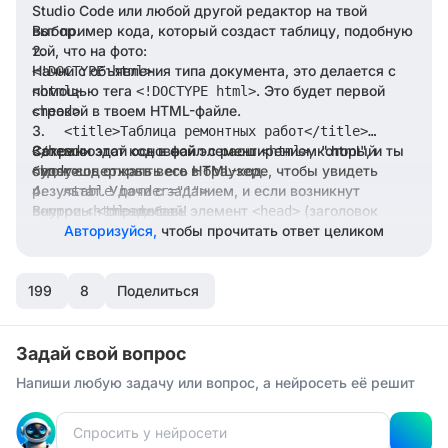
Studio Code или любой другой редактор на твой
выбор.
Вот пример кода, который создаст таблицу, подобную
той, что на фото:
Начни с объявления типа документа, это делается с
<!DOCTYPE html>

помощью тега
. Это будет первой
<html>

<!DOCTYPE html>
строкой в твоем HTML-файле.
<head>

    <title>Таблица ремонтных работ</title>

Затем создай основной элемент
Сохрани этот код в файл с расширением ".html", и ты
, который
</head>

<html>
будет содержать весь HTML-код.
сможешь открыть его в браузере, чтобы увидеть
<body>

результат. Удачи с заданием, и если возникнут
    <table border="1">

Внутри
вопросы - спрашивай!
добавь элемент
(заголовок
        <thead>

<html>
<head>
документа), а внутри него
Авторизуйся,
чтобы прочитать ответ целиком
с названием
            <tr>

<title>
документа.
                <th>Вид ремонта</th>

                <th>Срок исполнения</th>

199
После
8
Поделиться
добавь элемент
, где будет тело
                <th>Оплата</th>

<head>
<body>
твоего документа.
            </tr>

        </thead>

Внутри
создай таблицу с помощью тега
Задай свой вопрос
        <tbody>

<body>
. Задай ей границы с помощью атрибута
<table>
            <tr>

Напиши любую задачу или вопрос, а нейросеть её решит
.
border
                <td>Мелкий</td>

                <td>От 3 до 7 дней</td>

Внутри таблицы создай заголовок таблицы с помощью
                <td>На месте</td>
