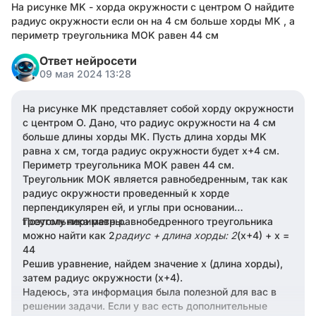
На рисунке MK - хорда окружности с центром O найдите
радиус окружности если он на 4 см больше хорды MK , а
периметр треугольника MOK равен 44 см
Ответ нейросети
09 мая 2024 13:28
На рисунке MK представляет собой хорду окружности
с центром O. Дано, что радиус окружности на 4 см
больше длины хорды MK. Пусть длина хорды MK
равна х см, тогда радиус окружности будет х+4 см.
Периметр треугольника MOK равен 44 см.
Треугольник MOK является равнобедренным, так как
радиус окружности проведенный к хорде
перпендикулярен ей, и углы при основании
треугольника равны.
Поэтому периметр равнобедренного треугольника
можно найти как 2
радиус + длина хорды: 2
(х+4) + х =
44
Решив уравнение, найдем значение х (длина хорды),
затем радиус окружности (х+4).
Надеюсь, эта информация была полезной для вас в
решении задачи. Если у вас есть дополнительные