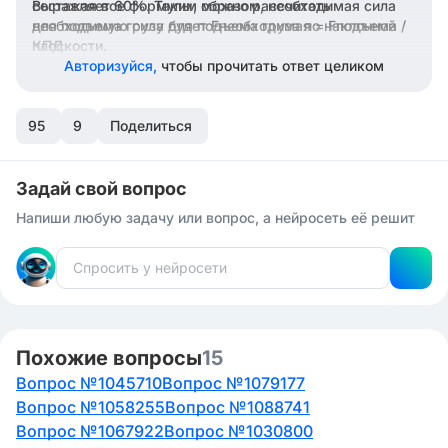
составляет 60%. Таким образом, необходимая сила
Выражая все формулы, можно рассчитать
для подъема груза будет Fнеобходимая = Fподъема /
необходимую силу для подъема груза по наклонной
КПД.
плоскости.
Авторизуйся,
чтобы прочитать ответ целиком
95
9
Поделиться
Задай свой вопрос
Напиши любую задачу или вопрос, а нейросеть её решит
Похожие вопросы
15
Вопрос №1045710
Вопрос №1079177
Вопрос №1058255
Вопрос №1088741
Вопрос №1067922
Вопрос №1030800