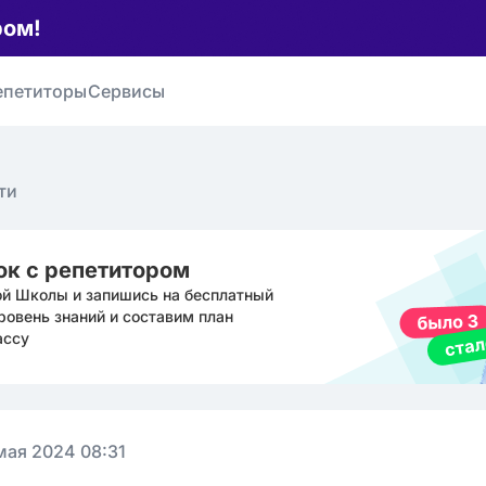
ром!
епетиторы
Сервисы
ти
ок с репетитором
ой Школы и запишись на бесплатный
ровень знаний и составим план
ассу
мая 2024 08:31