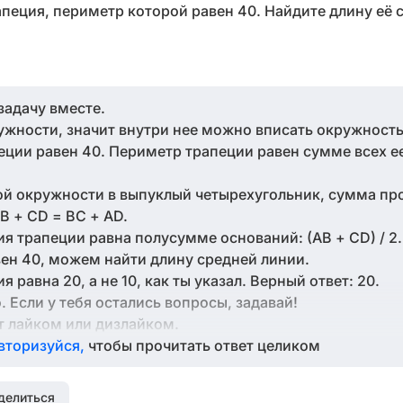
пеция, периметр которой равен 40. Найдите длину её 
задачу вместе.
ужности, значит внутри нее можно вписать окружность
еции равен 40. Периметр трапеции равен сумме всех ее
ой окружности в выпуклый четырехугольник, сумма п
B + CD = BC + AD.
я трапеции равна полусумме оснований: (AB + CD) / 2. 
вен 40, можем найти длину средней линии.
 равна 20, а не 10, как ты указал. Верный ответ: 20.
. Если у тебя остались вопросы, задавай!
т лайком или дизлайком.
вторизуйся,
чтобы прочитать ответ целиком
делиться