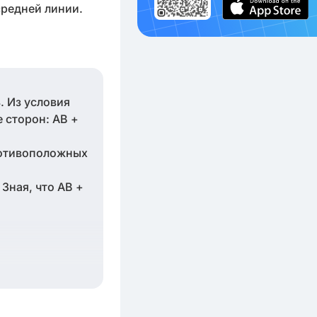
средней линии.
. Из условия
 сторон: AB +
ротивоположных
Зная, что AB +