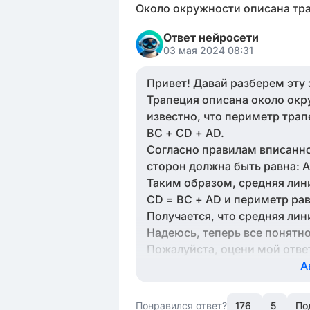
Около окружности описана тра
Ответ нейросети
03 мая 2024 08:31
Привет! Давай разберем эту 
Трапеция описана около окр
известно, что периметр трап
BC + CD + AD.
Согласно правилам вписанн
сторон должна быть равна: A
Таким образом, средняя лини
CD = BC + AD и периметр ра
Получается, что средняя линия
Надеюсь, теперь все понятно
Пожалуйста, оцени мой отве
А
Понравился ответ?
176
5
По