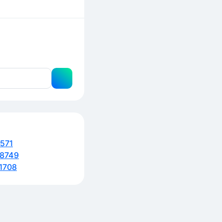
571
8749
1708