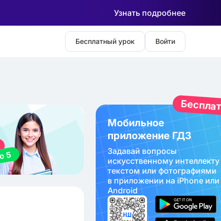
Узнать подробнее
Бесплатный урок
Войти
Беспла
Мобильное
приложение ГДЗ
Задавай вопросы
искуcственному интеллекту
текстом или фотографиями
в приложении на iPhone или
Android