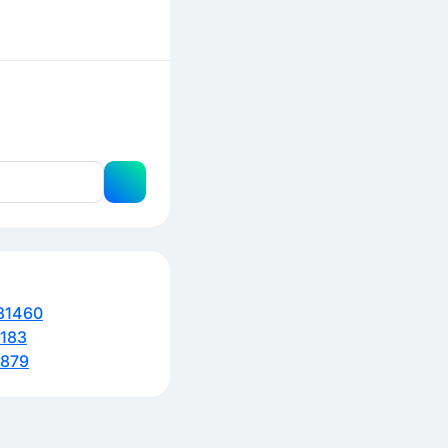
81460
183
879