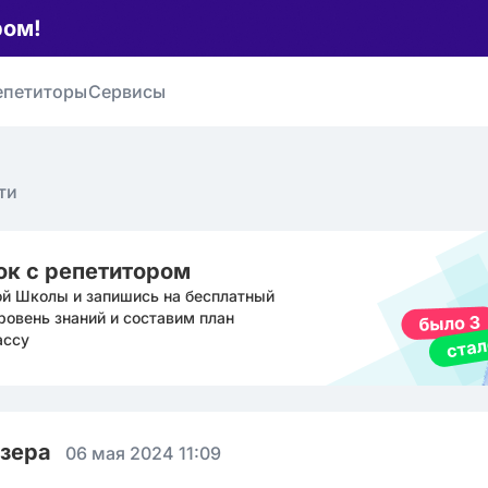
ром!
епетиторы
Сервисы
ти
ок с репетитором
ой Школы и запишись на бесплатный
ровень знаний и составим план
ассу
юзера
06 мая 2024 11:09