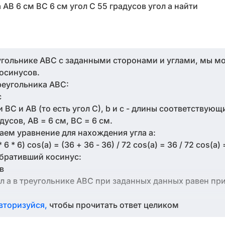
АВ 6 см ВС 6 см угол С 55 градусов угол а найти
еугольнике АВС с заданными сторонами и углами, мы 
осинусов.
реугольника ABC:
c
 BC и AB (то есть угол C), b и c - длины соответствующ
усов, AB = 6 см, BC = 6 см.
аем уравнение для нахождения угла a:
* 6 * 6) cos(a) = (36 + 36 - 36) / 72 cos(a) = 36 / 72 cos(a) 
обративший косинус:
ов
л a в треугольнике АВС при заданных данных равен пр
вторизуйся,
чтобы прочитать ответ целиком