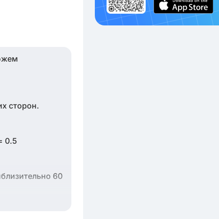
можем
их сторон.
= 0.5
иблизительно 60