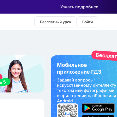
Узнать подробнее
Бесплатный урок
Войти
Беспла
Мобильное
приложение ГДЗ
Задавай вопросы
искуcственному интеллекту
текстом или фотографиями
в приложении на iPhone или
Android