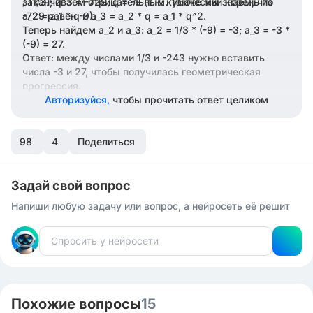
заканчиваем отрицательным. Также мы знаем, что
/ (1/3); q^3 = -729; q = -9 (т.к. кубический корень из
a_2 = a_1 * q и a_3 = a_2 * q = a_1 * q^2.
-729 равен -9).
Теперь найдем a_2 и a_3: a_2 = 1/3 * (-9) = -3; a_3 = -3 *
(-9) = 27.
Ответ: между числами 1/3 и -243 нужно вставить
числа -3 и 27, чтобы получилась геометрическая
прогрессия.
Авторизуйся,
чтобы прочитать ответ целиком
98
4
Поделиться
Задай свой вопрос
Напиши любую задачу или вопрос, а нейросеть её решит
Похожие вопросы
15