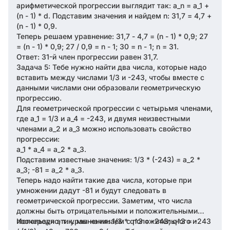
арифметической прогрессии выглядит так: a_n = a_1 +
(n - 1) * d. Подставим значения и найдем n: 31,7 = 4,7 +
(n - 1) * 0,9.
Теперь решаем уравнение: 31,7 - 4,7 = (n - 1) * 0,9; 27
= (n - 1) * 0,9; 27 / 0,9 = n - 1; 30 = n - 1; n = 31.
Ответ: 31-й член прогрессии равен 31,7.
Задача 5: Тебе нужно найти два числа, которые надо
вставить между числами 1/3 и -243, чтобы вместе с
данными числами они образовали геометрическую
прогрессию.
Для геометрической прогрессии с четырьмя членами,
где a_1 = 1/3 и a_4 = -243, и двумя неизвестными
членами a_2 и a_3 можно использовать свойство
прогрессии:
a_1 * a_4 = a_2 * a_3.
Подставим известные значения: 1/3 * (-243) = a_2 *
a_3; -81 = a_2 * a_3.
Теперь надо найти такие два числа, которые при
умножении дадут -81 и будут следовать в
геометрической прогрессии. Заметим, что числа
должны быть отрицательными и положительными
поочередно, т.к. мы начинаем с положительного и
Используя эти уравнения: 1/3 * q^3 = -243; q^3 = -243