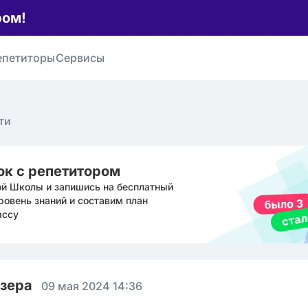
ром!
епетиторы
Сервисы
ти
ок с репетитором
ой Школы и запишись на бесплатный
ровень знаний и составим план
ассу
юзера
09 мая 2024 14:36