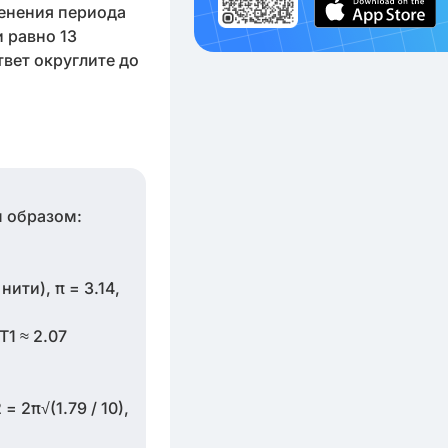
менения периода
 равно 13
вет округлите до
м образом:
ити), π = 3.14,
T1 ≈ 2.07
 2π√(1.79 / 10),