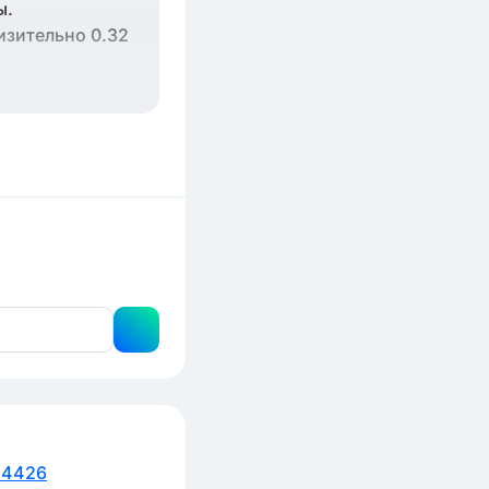
ы.
изительно 0.32
54426