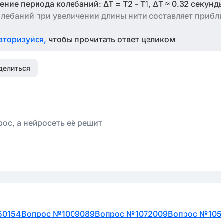
ние периода колебаний: ΔT = T2 - T1, ΔT ≈ 0.32 секунд
олебаний при увеличении длины нити составляет прибл
вторизуйся,
чтобы прочитать ответ целиком
делиться
ос, а нейросеть её решит
50154
Вопрос №1009089
Вопрос №1072009
Вопрос №10