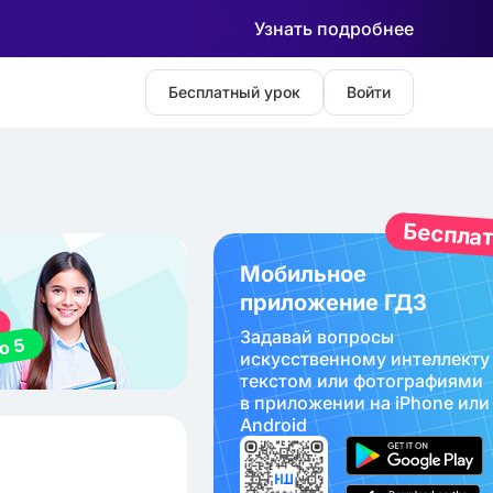
Узнать подробнее
Бесплатный урок
Войти
Беспла
Мобильное
приложение ГДЗ
Задавай вопросы
искуcственному интеллекту
текстом или фотографиями
в приложении на iPhone или
Android