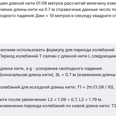
ен длиной нити 01:09 метров рассчитай величину из
чении длины нити на 0 7 м справочные данные число пи
одного падения Джи = 10 метров в секунду квадрате от
 можем использовать формулу для периода колебаний
Период колебаний T связан с длиной нити L следующи
- длина нити, а g - ускорение свободного падения.
(изначальная длина нити), δL = 0.7 м (изменение длины н
ебаний для исходной длины нити: T1 = 2π√(1.09 / 10), 
и после увеличения: L2 = 1.09 + 0.7, L2 = 1.79 м.
изменение периода колебаний по новой длине нити: T2 =