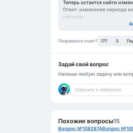
Теперь остается найти измене
Ответ: изменение периода к
секунды.
А
Понравился ответ?
177
3
По
Задай свой вопрос
Напиши любую задачу или вопр
Похожие вопросы
15
Вопрос №1082874
Вопрос №10