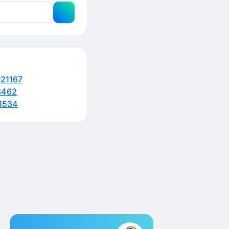
21167
8462
1534