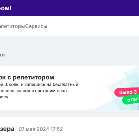
ром!
епетиторы
Сервисы
ти
ок с репетитором
ой Школы и запишись на бесплатный
ровень знаний и составим план
ассу
юзера
07 мая 2024 17:52