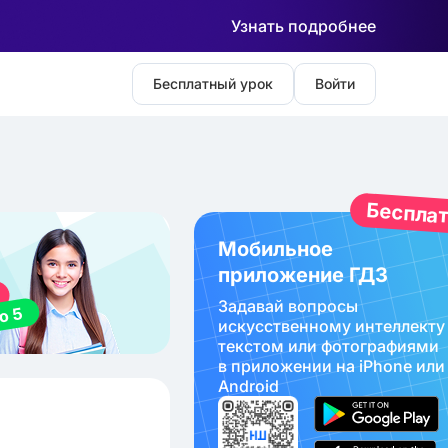
Узнать подробнее
Бесплатный урок
Войти
Беспла
Мобильное
приложение ГДЗ
Задавай вопросы
искуcственному интеллекту
текстом или фотографиями
в приложении на iPhone или
Android