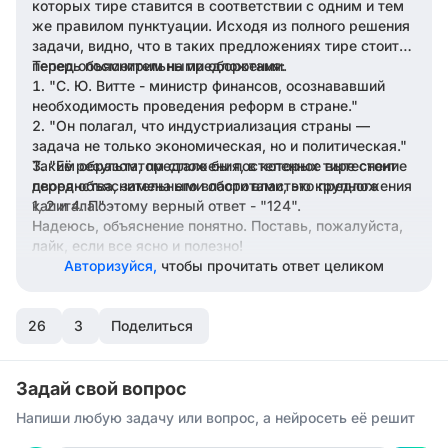
которых тире ставится в соответствии с одним и тем
же правилом пунктуации. Исходя из полного решения
задачи, видно, что в таких предложениях тире стоит
перед объяснительными оборотами.
Теперь посмотрим на предложения:
"C. Ю. Витте - министр финансов, осознававший
необходимость проведения реформ в стране."
"Он полагал, что индустриализация страны —
задача не только экономическая, но и политическая."
Таким образом, предложения, в которых тире стоит
"Её результатом стало бы постепенное вытеснение
дворянства, замена его власти властью крупного
перед объяснительными оборотами, это предложения
капитала."
1, 2 и 4. Поэтому верный ответ - "124".
Надеюсь, объяснение понятно. Поставь, пожалуйста,
лайк, если все ясно и полезно!
Авторизуйся,
чтобы прочитать ответ целиком
26
3
Поделиться
Задай свой вопрос
Напиши любую задачу или вопрос, а нейросеть её решит