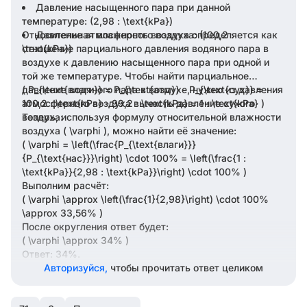
Давление насыщенного пара при данной
температуре: (2,98 : \text{kPa})
Относительная влажность воздуха определяется как
Давление атмосферного воздуха: (100,2 :
\text{kPa})
отношение парциального давления водяного пара в
воздухе к давлению насыщенного пара при одной и
той же температуре. Чтобы найти парциальное
давление водяного пара в воздухе, нужно из давления
( P_{\text{влаги}} = P_{\text{атм}} - P_{\text{сух}} =
атмосферного воздуха вычесть давление сухого
100,2 : \text{kPa} - 99,2 : \text{kPa} = 1 : \text{kPa} )
воздуха:
Теперь, используя формулу относительной влажности
воздуха ( \varphi ), можно найти её значение:
( \varphi = \left(\frac{P_{\text{влаги}}}
{P_{\text{нас}}}\right) \cdot 100% = \left(\frac{1 :
\text{kPa}}{2,98 : \text{kPa}}\right) \cdot 100% )
Выполним расчёт:
( \varphi \approx \left(\frac{1}{2,98}\right) \cdot 100%
\approx 33,56% )
После округления ответ будет:
( \varphi \approx 34% )
Ответ: 34%.
Авторизуйся,
чтобы прочитать ответ целиком