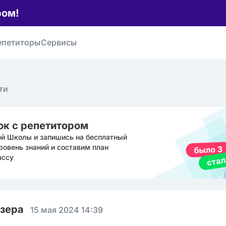
ром!
епетиторы
Сервисы
ти
ок с репетитором
ой Школы и запишись на бесплатный
ровень знаний и составим план
ассу
юзера
15 мая 2024 14:39