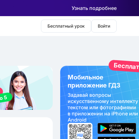
Узнать подробнее
Бесплатный урок
Войти
Беспла
Мобильное
приложение ГДЗ
Задавай вопросы
искуcственному интеллекту
текстом или фотографиями
в приложении на iPhone или
Android