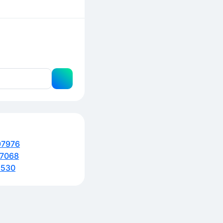
97976
7068
5530