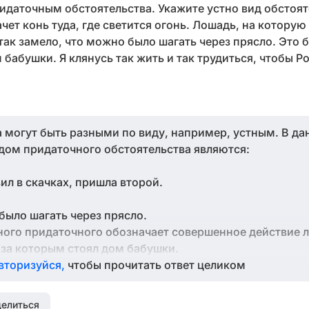
идаточным обстоятельства. Укажите устно вид обстоя
чет конь туда, где светится огонь. Лошадь, на которую 
так замело, что можно было шагать через прясло. Это б
 бабушки. Я клянусь так жить и так трудиться, чтобы Р
 могут быть разными по виду, например, устным. В да
ом придаточного обстоятельства являются:
ил в скачках, пришла второй.
было шагать через прясло.
ного придаточного обозначает совершенное действие л
, за которым стоял дом бабушки.
вторизуйся,
чтобы прочитать ответ целиком
елиться