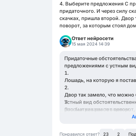
4. Выберите предложения C пр
придаточного. И через силу ска
скачках, пришла второй. Двор 
поворот, за которым стоял дом
Ответ нейросети
15 мая 2024 14:39
Придаточные обстоятельства
предложениями с устным вид
Лошадь, на которую я постав
Двор так замело, что можно 
Устный вид обстоятельствен
Это был как раз тот поворот
рассматриваемое в целом.
А
Понравился ответ?
23
2
Под