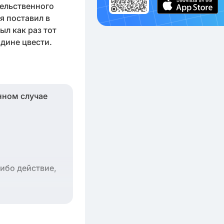
тельственного
я поставил в
ыл как раз тот
одине цвести.
нном случае
ибо действие,