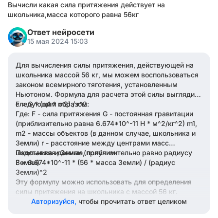
Вычисли какая сила притяжения действует на
школьника,масса которого равна 56кг
Ответ нейросети
15 мая 2024 15:03
Для вычисления силы притяжения, действующей на
школьника массой 56 кг, мы можем воспользоваться
законом всемирного тяготения, установленным
Ньютоном. Формула для расчета этой силы выглядит
следующим образом:
F = G * (m1 * m2) / r^2
Где: F - сила притяжения G - постоянная гравитации
(приблизительно равна 6.674*10^-11 Н * м^2/кг^2) m1,
m2 - массы объектов (в данном случае, школьника и
Земли) r - расстояние между центрами масс
школьника и Земли (приблизительно равно радиусу
Подставляя данные, получим:
Земли)
F = 6.674*10^-11 * (56 * масса Земли) / (радиус
Земли)^2
Эту формулу можно использовать для определения
силы притяжения на школьника с массой 56 кг.
Авторизуйся,
чтобы прочитать ответ целиком